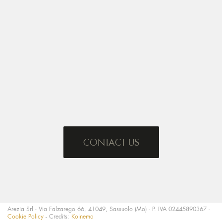
CONTACT US
Arezia Srl - Via Falzarego 66, 41049, Sassuolo (Mo) - P. IVA 02445890367 -
Cookie Policy
- Credits:
Koinema