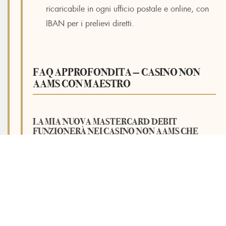
ricaricabile in ogni ufficio postale e online, con
IBAN per i prelievi diretti.
FAQ APPROFONDITA — CASINO NON
AAMS CON MAESTRO
LA MIA NUOVA MASTERCARD DEBIT
FUNZIONERÀ NEI CASINO NON AAMS CHE
PRIMA NON ACCETTAVANO LA MIA
MAESTRO?
Sì. La Mastercard Debit è una carta Mastercard
standard con piena compatibilità su tutti i sistemi che
accettano Mastercard. Mentre molti casino non
AAMS avevano integrazioni incomplete con il
circuito Maestro (spesso perché richiede