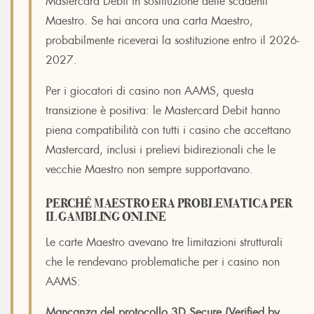
Mastercard Debit in sostituzione delle scadenti
Maestro. Se hai ancora una carta Maestro,
probabilmente riceverai la sostituzione entro il 2026-
2027.
Per i giocatori di casino non AAMS, questa
transizione è positiva: le Mastercard Debit hanno
piena compatibilità con tutti i casino che accettano
Mastercard, inclusi i prelievi bidirezionali che le
vecchie Maestro non sempre supportavano.
PERCHÉ MAESTRO ERA PROBLEMATICA PER
IL GAMBLING ONLINE
Le carte Maestro avevano tre limitazioni strutturali
che le rendevano problematiche per i casino non
AAMS:
Mancanza del protocollo 3D Secure (Verified by