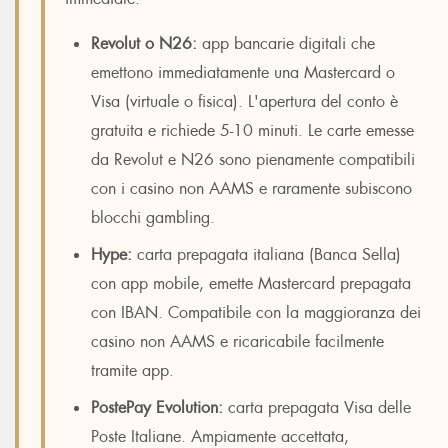
Revolut o N26:
app bancarie digitali che
emettono immediatamente una Mastercard o
Visa (virtuale o fisica). L'apertura del conto è
gratuita e richiede 5-10 minuti. Le carte emesse
da Revolut e N26 sono pienamente compatibili
con i casino non AAMS e raramente subiscono
blocchi gambling.
Hype:
carta prepagata italiana (Banca Sella)
con app mobile, emette Mastercard prepagata
con IBAN. Compatibile con la maggioranza dei
casino non AAMS e ricaricabile facilmente
tramite app.
PostePay Evolution:
carta prepagata Visa delle
Poste Italiane. Ampiamente accettata,