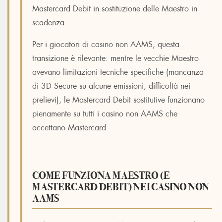
Mastercard Debit in sostituzione delle Maestro in
scadenza.
Per i giocatori di casino non AAMS, questa
transizione è rilevante: mentre le vecchie Maestro
avevano limitazioni tecniche specifiche (mancanza
di 3D Secure su alcune emissioni, difficoltà nei
prelievi), le Mastercard Debit sostitutive funzionano
pienamente su tutti i casino non AAMS che
accettano Mastercard.
COME FUNZIONA MAESTRO (E
MASTERCARD DEBIT) NEI CASINO NON
AAMS