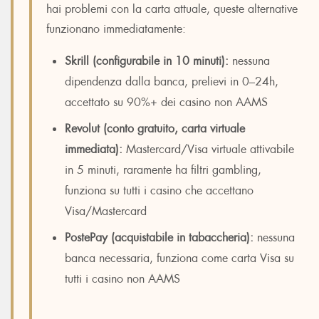
hai problemi con la carta attuale, queste alternative
funzionano immediatamente:
Skrill (configurabile in 10 minuti):
nessuna
dipendenza dalla banca, prelievi in 0–24h,
accettato su 90%+ dei casino non AAMS
Revolut (conto gratuito, carta virtuale
immediata):
Mastercard/Visa virtuale attivabile
in 5 minuti, raramente ha filtri gambling,
funziona su tutti i casino che accettano
Visa/Mastercard
PostePay (acquistabile in tabaccheria):
nessuna
banca necessaria, funziona come carta Visa su
tutti i casino non AAMS