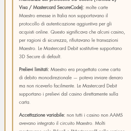
Visa / Mastercard SecureCode):
molte carte
Maestro emesse in Italia non supportavano il
protocollo di autenticazione aggiuntiva per gli
acquisti online. Questo significava che alcuni casino,
per ragioni di sicurezza, rifiutavano le transazioni
Maestro. Le Mastercard Debit sostitutive supportano
3D Secure di default.
Prelievi limitati:
Maestro era progettata come carta
di debito monodirezionale — poteva inviare denaro
ma non riceverlo facilmente. Le Mastercard Debit
supportano i prelievi dal casino direttamente sulla
carta.
Accettazione variabile:
non tutti i casino non AAMS
avevano integrato il circuito Maestro. Molti