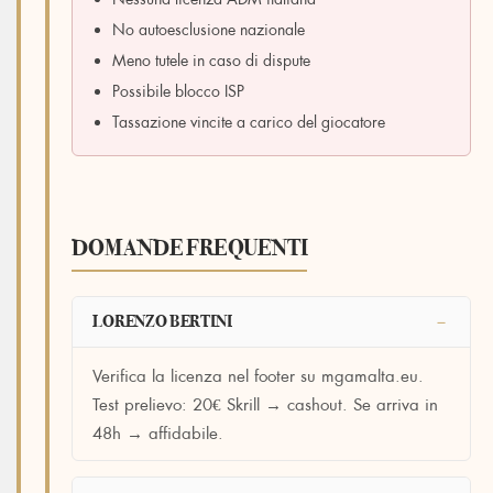
No autoesclusione nazionale
Meno tutele in caso di dispute
Possibile blocco ISP
Tassazione vincite a carico del giocatore
DOMANDE FREQUENTI
LORENZO BERTINI
Verifica la licenza nel footer su mgamalta.eu.
Test prelievo: 20€ Skrill → cashout. Se arriva in
48h → affidabile.