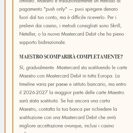
limitato. Maestro è tradizionalmente un metodo di
pagamento "push only" — puoi spingere denaro
fuori dal tuo conto, ma è difficile riceverlo. Per i
prelievi dai casino, i metodi consigliati sono Skrill,
Neteller, o la nuova Mastercard Debit che ha pieno
supporto bidirezionale.
MAESTRO SCOMPARIRÀ COMPLETAMENTE?
Sì, gradualmente. Mastercard sta sostituendo le carte
Maestro con Mastercard Debit in tutta Europa. La
timeline varia per paese e istituto bancario, ma entro
il 2026-2027 la maggior parte delle carte Maestro
sarà stata sostituita. Se hai ancora una carta
Maestro, contatta la tua banca per richiedere la
sostituzione con una Mastercard Debit che avrà
migliore accettazione ovunque, inclusi i casino