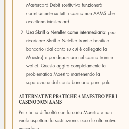
Mastercard Debit sostitutiva funzionerà
correttamente su tutti i casino non AAMS che
accettano Mastercard.
Usa Skrill o Neteller come intermediario:
puoi
ricaricare Skrill o Neteller tramite bonifico
bancario (dal conto su cui è collegata la
Maestro) e poi depositare nel casino tramite
wallet. Questo aggira completamente la
problematica Maestro mantenendo la
separazione dal conto bancario principale.
ALTERNATIVE PRATICHE A MAESTRO PER I
CASINO NON AAMS
Per chi ha difficoltà con la carta Maestro e non
vuole aspettare la sostituzione, ecco le alternative
immediate: