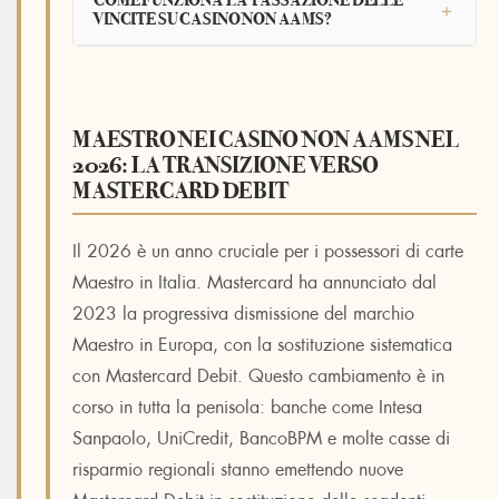
COME FUNZIONA LA TASSAZIONE DELLE
VINCITE SU CASINO NON AAMS?
MAESTRO NEI CASINO NON AAMS NEL
2026: LA TRANSIZIONE VERSO
MASTERCARD DEBIT
Il 2026 è un anno cruciale per i possessori di carte
Maestro in Italia. Mastercard ha annunciato dal
2023 la progressiva dismissione del marchio
Maestro in Europa, con la sostituzione sistematica
con Mastercard Debit. Questo cambiamento è in
corso in tutta la penisola: banche come Intesa
Sanpaolo, UniCredit, BancoBPM e molte casse di
risparmio regionali stanno emettendo nuove