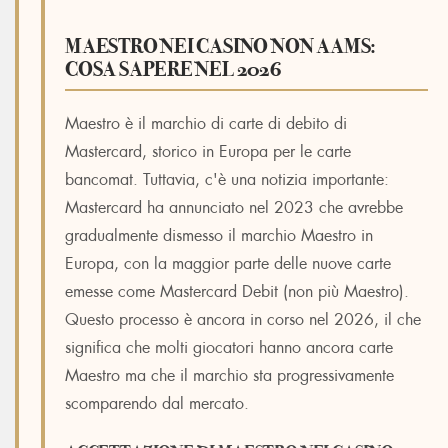
MAESTRO NEI CASINO NON AAMS:
COSA SAPERE NEL 2026
Maestro è il marchio di carte di debito di
Mastercard, storico in Europa per le carte
bancomat. Tuttavia, c'è una notizia importante:
Mastercard ha annunciato nel 2023 che avrebbe
gradualmente dismesso il marchio Maestro in
Europa, con la maggior parte delle nuove carte
emesse come Mastercard Debit (non più Maestro).
Questo processo è ancora in corso nel 2026, il che
significa che molti giocatori hanno ancora carte
Maestro ma che il marchio sta progressivamente
scomparendo dal mercato.