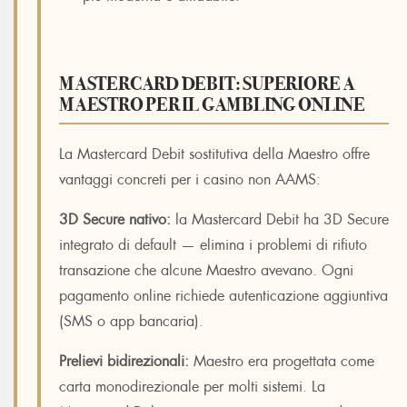
MASTERCARD DEBIT: SUPERIORE A
MAESTRO PER IL GAMBLING ONLINE
La Mastercard Debit sostitutiva della Maestro offre
vantaggi concreti per i casino non AAMS:
3D Secure nativo:
la Mastercard Debit ha 3D Secure
integrato di default — elimina i problemi di rifiuto
transazione che alcune Maestro avevano. Ogni
pagamento online richiede autenticazione aggiuntiva
(SMS o app bancaria).
Prelievi bidirezionali:
Maestro era progettata come
carta monodirezionale per molti sistemi. La