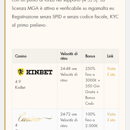
licenza MGA è attiva e verificabile su mgamalta.eu.
Registrazione senza SPID e senza codice fiscale, KYC
al primo prelievo.
Velocità di
Casino
Bonus
Link
ritiro
24-48 ore
250%
Visita
Velocità di
fino a
il sito
ritiro
3000€ +
4.9
350 Giri
KinBet
Gratis +
Bonus
Crab
24-72 ore
100%
Visita
Velocità di
fino a
il sito
4
ritiro
2.000€