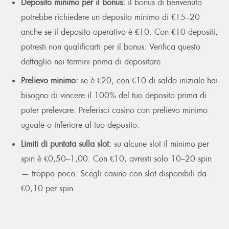
Deposito minimo per il bonus:
il bonus di benvenuto
potrebbe richiedere un deposito minimo di €15–20
anche se il deposito operativo è €10. Con €10 depositi,
potresti non qualificarti per il bonus. Verifica questo
dettaglio nei termini prima di depositare.
Prelievo minimo:
se è €20, con €10 di saldo iniziale hai
bisogno di vincere il 100% del tuo deposito prima di
poter prelevare. Preferisci casino con prelievo minimo
uguale o inferiore al tuo deposito.
Limiti di puntata sulla slot:
su alcune slot il minimo per
spin è €0,50–1,00. Con €10, avresti solo 10–20 spin
— troppo poco. Scegli casino con slot disponibili da
€0,10 per spin.