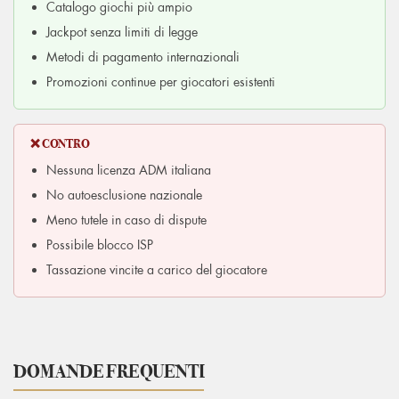
Catalogo giochi più ampio
Jackpot senza limiti di legge
Metodi di pagamento internazionali
Promozioni continue per giocatori esistenti
❌ CONTRO
Nessuna licenza ADM italiana
No autoesclusione nazionale
Meno tutele in caso di dispute
Possibile blocco ISP
Tassazione vincite a carico del giocatore
DOMANDE FREQUENTI