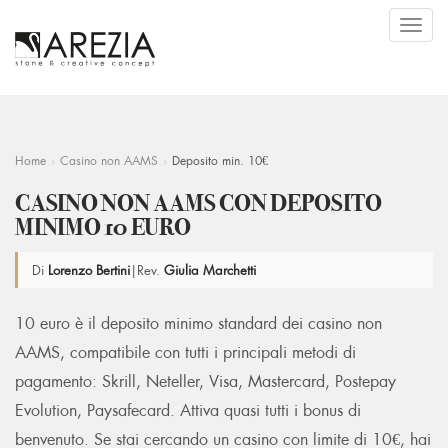
Home
Casino non AAMS
Deposito min. 10€
CASINO NON AAMS CON DEPOSITO
MINIMO 10 EURO
Di
Lorenzo Bertini
|
Rev.
Giulia Marchetti
10 euro è il deposito minimo standard dei casino non
AAMS, compatibile con tutti i principali metodi di
pagamento: Skrill, Neteller, Visa, Mastercard, Postepay
Evolution, Paysafecard. Attiva quasi tutti i bonus di
benvenuto. Se stai cercando un casino con limite di 10€, hai