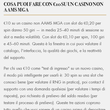
COSA PUOI FARE CON €10 SU UN CASINO NON
AAMS MGA
€10 su un casino non AAMS MGA con slot da €0,20 per
spin danno 50 giri — in media 25–40 minuti di sessione su
slot a media volatilità. Con slot da €0,10 per spin, 100 giri
e 45–60 minuti. Questa è la finestra in cui puoi valutare il
catalogo, l'interfaccia, la qualità dei giochi, e la reattività
del supporto.
Per chi usa €10 come "test di ingresso" su un nuovo casino,
il modo più intelligente per usarli è: 30 spin su una slot che
conosci bene (per valutare il RNG in pratica), poi contact il
supporto con una domanda qualsiasi (per valutare i tempi di
risposta), poi richiesta di prelievo del saldo residuo (per
testare il processo di prelievo). Queste tre azioni coprono
tutto quello che vuoi sapere di un casino prima di depositare