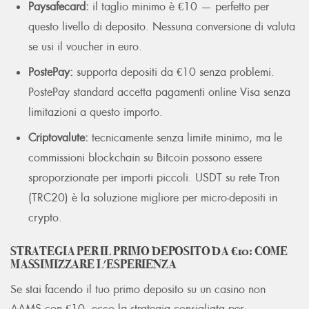
Paysafecard:
il taglio minimo è €10 — perfetto per
questo livello di deposito. Nessuna conversione di valuta
se usi il voucher in euro.
PostePay:
supporta depositi da €10 senza problemi.
PostePay standard accetta pagamenti online Visa senza
limitazioni a questo importo.
Criptovalute:
tecnicamente senza limite minimo, ma le
commissioni blockchain su Bitcoin possono essere
sproporzionate per importi piccoli. USDT su rete Tron
(TRC20) è la soluzione migliore per micro-depositi in
crypto.
STRATEGIA PER IL PRIMO DEPOSITO DA €10: COME
MASSIMIZZARE L'ESPERIENZA
Se stai facendo il tuo primo deposito su un casino non
AAMS con €10, ecco la strategia consigliata per