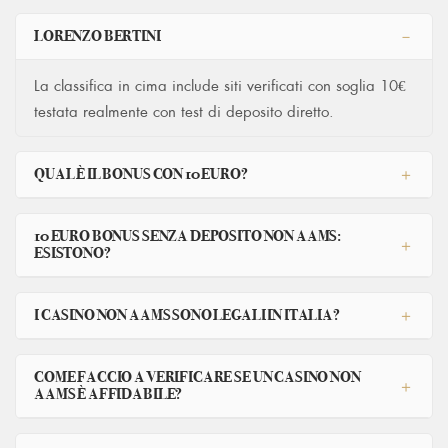
LORENZO BERTINI
La classifica in cima include siti verificati con soglia 10€
testata realmente con test di deposito diretto.
QUAL È IL BONUS CON 10 EURO?
10 EURO BONUS SENZA DEPOSITO NON AAMS:
ESISTONO?
I CASINO NON AAMS SONO LEGALI IN ITALIA?
COME FACCIO A VERIFICARE SE UN CASINO NON
AAMS È AFFIDABILE?