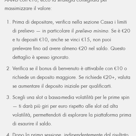
massimizzare il valore:
Prima di depositare, verifica nella sezione Cassa i limiti
di prelievo — in particolare il
prelievo minimo
. Se è €20
e tu depositi €10, anche se vinci €15, non puoi
prelevare fino ad avere almeno €20 nel saldo. Questo
dettaglio è spesso ignorato.
Verifica se il bonus di benvenuto è attivabile con €10 o
richiede un deposito maggiore. Se richiede €20+, valuta
se aumentare il deposito iniziale per qualificarti.
Scegli una slot a bassa-media volatilità per le prime spin
— ti darà più giri per euro rispetto alle slot ad alta
volatilità, permettendoti di esplorare la piattaforma prima
di esaurire il saldo.
Dopo la prima sessione, indipendentemente dal risultato,