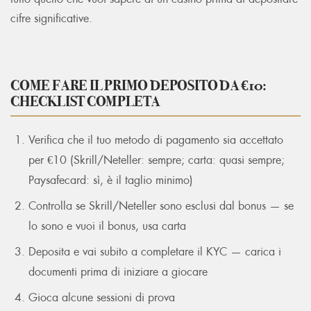
cifre significative.
COME FARE IL PRIMO DEPOSITO DA €10:
CHECKLIST COMPLETA
Verifica che il tuo metodo di pagamento sia accettato
per €10 (Skrill/Neteller: sempre; carta: quasi sempre;
Paysafecard: sì, è il taglio minimo)
Controlla se Skrill/Neteller sono esclusi dal bonus — se
lo sono e vuoi il bonus, usa carta
Deposita e vai subito a completare il KYC — carica i
documenti prima di iniziare a giocare
Gioca alcune sessioni di prova