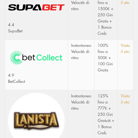
Velocità di
fino a
il sito
ritiro
1500€ +
250 Giri
Gratis +
4.4
1 Bonus
SupaBet
Crab
Instantaneo
100%
Visita
Velocità di
fino a
il sito
ritiro
500€ +
100 Giri
Gratis
4.9
BetCollect
Instantaneo
125%
Visita
Velocità di
fino a
il sito
ritiro
777€ +
250 Giri
Gratuiti +
1 Bonus
Crab