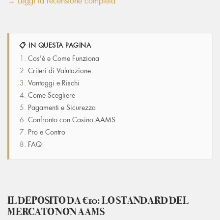
→ Leggi la recensione completa
📋 IN QUESTA PAGINA
Cos'è e Come Funziona
Criteri di Valutazione
Vantaggi e Rischi
Come Scegliere
Pagamenti e Sicurezza
Confronto con Casino AAMS
Pro e Contro
FAQ
IL DEPOSITO DA €10: LO STANDARD DEL
MERCATO NON AAMS