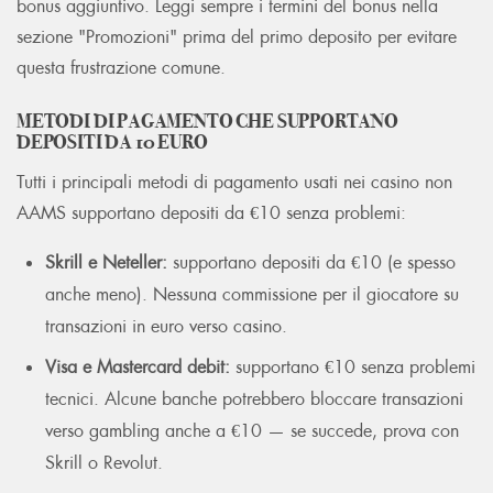
bonus aggiuntivo. Leggi sempre i termini del bonus nella
sezione "Promozioni" prima del primo deposito per evitare
questa frustrazione comune.
METODI DI PAGAMENTO CHE SUPPORTANO
DEPOSITI DA 10 EURO
Tutti i principali metodi di pagamento usati nei casino non
AAMS supportano depositi da €10 senza problemi:
Skrill e Neteller:
supportano depositi da €10 (e spesso
anche meno). Nessuna commissione per il giocatore su
transazioni in euro verso casino.
Visa e Mastercard debit:
supportano €10 senza problemi
tecnici. Alcune banche potrebbero bloccare transazioni
verso gambling anche a €10 — se succede, prova con
Skrill o Revolut.