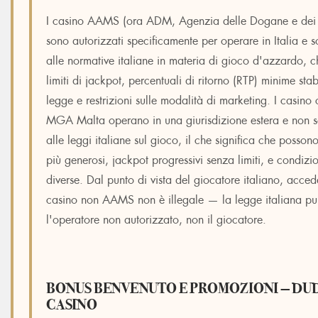
I casino AAMS (ora ADM, Agenzia delle Dogane e dei
sono autorizzati specificamente per operare in Italia e s
alle normative italiane in materia di gioco d'azzardo, 
limiti di jackpot, percentuali di ritorno (RTP) minime stab
legge e restrizioni sulle modalità di marketing. I casino
MGA Malta operano in una giurisdizione estera e non s
alle leggi italiane sul gioco, il che significa che possono
più generosi, jackpot progressivi senza limiti, e condizi
diverse. Dal punto di vista del giocatore italiano, acce
casino non AAMS non è illegale — la legge italiana pu
l'operatore non autorizzato, non il giocatore.
BONUS BENVENUTO E PROMOZIONI — DUD
CASINO