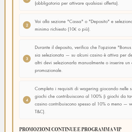
(obbligatoria per attivare qualsiasi offerta).
Vai alla sezione "Cassa" o "Deposito" e seleziona
minimo richiesto (10€ o più).
Durante il deposito, verifica che l'opzione "Bonu
sia selezionata — su alcuni casino è attiva per de
altri devi selezionarla manualmente o inserire un
promozionale.
Completa i requisiti di wagering giocando nelle sl
giochi che contribuiscono al 100% (i giochi da tavo
casino contribuiscono spesso al 10% o meno — ve
T&C).
PROMOZIONI CONTINUE E PROGRAMMA VIP