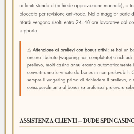
ai limiti standard (richiede approvazione manuale), o t
bloccata per revisione anti-frode. Nella maggior parte de
ritardi vengono risolti entro 24–48 ore lavorative dal co
supporto.
⚠️
Attenzione ai prelievi con bonus attivi:
se hai un b
ancora liberato (wagering non completato) e richiedi
prelievo, molti casino annulleranno automaticamente 
convertiranno le vincite da bonus in non prelevabili.
sempre il wagering prima di richiedere il prelievo, o 
consapevolmente al bonus se preferisci prelevare subi
ASSISTENZA CLIENTI — DUDE SPIN CASIN