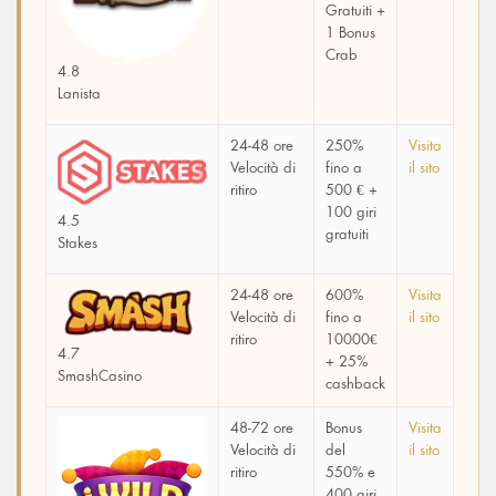
Gratuiti +
1 Bonus
Crab
4.8
Lanista
24-48 ore
250%
Visita
Velocità di
fino a
il sito
ritiro
500 € +
100 giri
4.5
gratuiti
Stakes
24-48 ore
600%
Visita
Velocità di
fino a
il sito
ritiro
10000€
4.7
+ 25%
SmashCasino
cashback
48-72 ore
Bonus
Visita
Velocità di
del
il sito
ritiro
550% e
400 giri