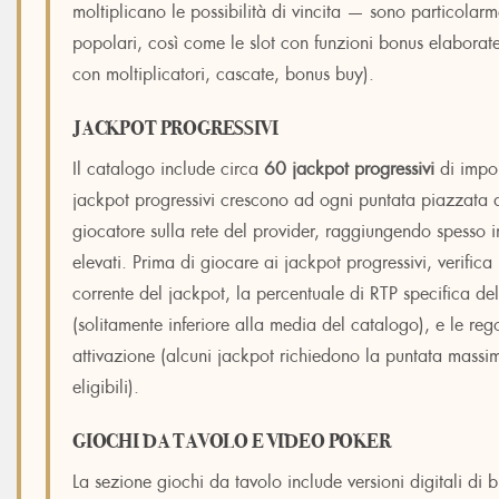
moltiplicano le possibilità di vincita — sono particolar
popolari, così come le slot con funzioni bonus elaborate
con moltiplicatori, cascate, bonus buy).
JACKPOT PROGRESSIVI
Il catalogo include circa
60 jackpot progressivi
di import
jackpot progressivi crescono ad ogni puntata piazzata 
giocatore sulla rete del provider, raggiungendo spesso 
elevati. Prima di giocare ai jackpot progressivi, verifica 
corrente del jackpot, la percentuale di RTP specifica de
(solitamente inferiore alla media del catalogo), e le reg
attivazione (alcuni jackpot richiedono la puntata massi
eligibili).
GIOCHI DA TAVOLO E VIDEO POKER
La sezione giochi da tavolo include versioni digitali di 