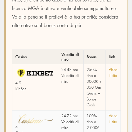
licenza MGA è attiva e verificabile su mgamalta.eu.
Vale la pena se il prelievi è la tua priorità; considera
alternative se il bonus conta di più.
Velocità di
Casino
Bonus
Link
ritiro
24-48 ore
250%
Visita
Velocità di
fino a
il sito
ritiro
3000€ +
4.9
350 Giri
KinBet
Gratis +
Bonus
Crab
24-72 ore
100%
Visita
Velocità di
fino a
il sito
4
ritiro
2.000€