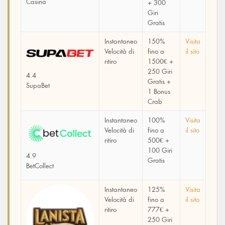
Casina
+ 300
Giri
Gratis
Instantaneo
150%
Visita
Velocità di
fino a
il sito
ritiro
1500€ +
250 Giri
4.4
Gratis +
SupaBet
1 Bonus
Crab
Instantaneo
100%
Visita
Velocità di
fino a
il sito
ritiro
500€ +
100 Giri
4.9
Gratis
BetCollect
Instantaneo
125%
Visita
Velocità di
fino a
il sito
ritiro
777€ +
250 Giri