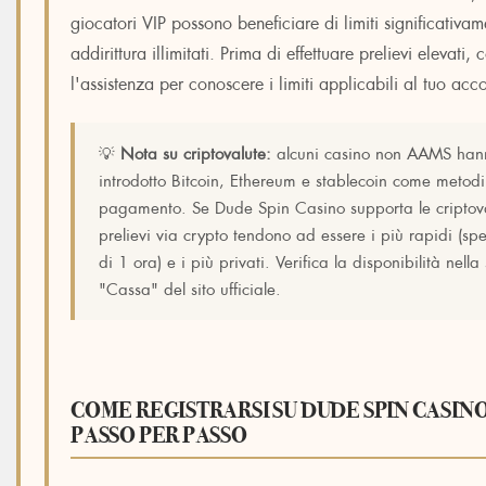
giocatori VIP possono beneficiare di limiti significativam
addirittura illimitati. Prima di effettuare prelievi elevati, 
l'assistenza per conoscere i limiti applicabili al tuo acc
💡
Nota su criptovalute:
alcuni casino non AAMS han
introdotto Bitcoin, Ethereum e stablecoin come metodi
pagamento. Se Dude Spin Casino supporta le criptova
prelievi via crypto tendono ad essere i più rapidi (s
di 1 ora) e i più privati. Verifica la disponibilità nella
"Cassa" del sito ufficiale.
COME REGISTRARSI SU DUDE SPIN CASINO
PASSO PER PASSO