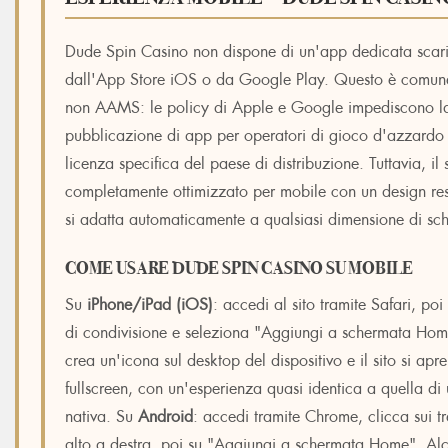
Dude Spin Casino non dispone di un'app dedicata scari
dall'App Store iOS o da Google Play. Questo è comune
non AAMS: le policy di Apple e Google impediscono l
pubblicazione di app per operatori di gioco d'azzardo
licenza specifica del paese di distribuzione. Tuttavia, il 
completamente ottimizzato per mobile con un design re
si adatta automaticamente a qualsiasi dimensione di sc
COME USARE DUDE SPIN CASINO SU MOBILE
Su
iPhone/iPad (iOS)
: accedi al sito tramite Safari, poi
di condivisione e seleziona "Aggiungi a schermata Ho
crea un'icona sul desktop del dispositivo e il sito si apr
fullscreen, con un'esperienza quasi identica a quella di
nativa. Su
Android
: accedi tramite Chrome, clicca sui tr
alto a destra, poi su "Aggiungi a schermata Home". Alc