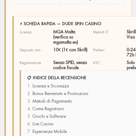
⚡ SCHEDA RAPIDA — DUDE SPIN CASINO
MGA Malta
Skrill
Licenza
Metodi IT
(verifica su
Visa 
mgamalta.eu)
10€ (1€ con Skrill)
0-24h
Deposito min.
Prelievi
72h 
Senza SPID, senza
Solo
Registrazione
KYC
codice fiscale
preli
📋 INDICE DELLA RECENSIONE
Licenza e Sicurezza
Bonus Benvenuto e Promozioni
Metodi di Pagamento
Come Registrarsi
Giochi e Software
Live Casino
Esperienza Mobile