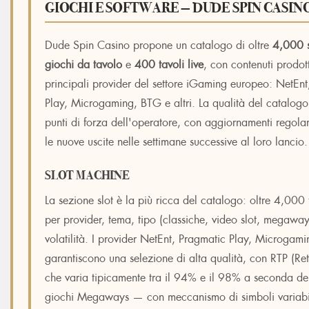
GIOCHI E SOFTWARE — DUDE SPIN CASIN
Dude Spin Casino propone un catalogo di oltre
4,000 s
giochi da tavolo
e
400 tavoli live
, con contenuti prodott
principali provider del settore iGaming europeo: NetEnt
Play, Microgaming, BTG e altri. La qualità del catalogo
punti di forza dell'operatore, con aggiornamenti regola
le nuove uscite nelle settimane successive al loro lancio.
SLOT MACHINE
La sezione slot è la più ricca del catalogo: oltre 4,000 ti
per provider, tema, tipo (classiche, video slot, megaway
volatilità. I provider NetEnt, Pragmatic Play, Microgami
garantiscono una selezione di alta qualità, con RTP (Ret
che varia tipicamente tra il 94% e il 98% a seconda del 
giochi Megaways — con meccanismo di simboli variabi