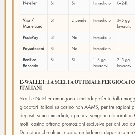
Neteller
Sì
Sì
Immediato
0–24h
Visa /
Sì
Dipende
Immediato
3–5 gg
Mastercard
lavorativi
PostePay
Sì
No
Immediato
—
Paysafecard
Sì
No
Immediato
—
Bonifico
Sì
Sì
1–3 gg
2–5 gg
Bancario
lavorativi
lavorativi
E-WALLET: LA SCELTA OTTIMALE PER GIOCATO
ITALIANI
Skrill e Neteller rimangono i metodi preferiti dalla magg
giocatori italiani su casino non AAMS, per tre ragioni pr
depositi sono immediati, i prelievi vengono elaborati in
molti casino offrono promozioni esclusive per chi usa qu
Da notare che alcuni casino escludono i depositi con e-