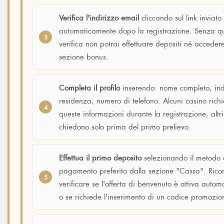
Verifica l'indirizzo email
cliccando sul link inviato
automaticamente dopo la registrazione. Senza q
verifica non potrai effettuare depositi né accedere
sezione bonus.
Completa il profilo
inserendo: nome completo, ind
residenza, numero di telefono. Alcuni casino rich
queste informazioni durante la registrazione, altri
chiedono solo prima del primo prelievo.
Effettua il primo deposito
selezionando il metodo 
pagamento preferito dalla sezione "Cassa". Rico
verificare se l'offerta di benvenuto è attiva auto
o se richiede l'inserimento di un codice promozio