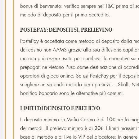
bonus di benvenuto: verifica sempre nei T&C prima di sce
metodo di deposito per il primo accredito.
POSTEPAY: DEPOSITI SÌ, PRELIEVI NO
PostePay è accettata come metodo di deposito dalla ma
dei casino non AAMS grazie alla sua diffusione capillare
ma non può essere usata per i prelievi: le normative sui c
prepagati ne vietano l'uso come destinazione di accredi
operatori di gioco online. Se usi PostePay per il deposit
scegliere un secondo metodo per i prelievi — Skrill, Net
bonifico bancario sono le alternative più comuni.
LIMITI DI DEPOSITO E PRELIEVO
Il deposito minimo su Mafia Casino è di
10€
per la mag
dei metodi. Il prelievo minimo è di
20€
. I limiti massimi
base al metodo e al livello VIP del giocatore: in genere i