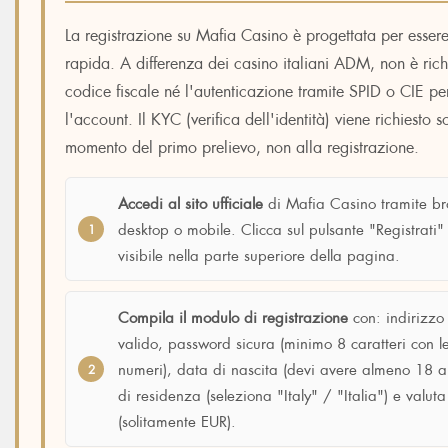
La registrazione su Mafia Casino è progettata per esser
rapida. A differenza dei casino italiani ADM, non è richi
codice fiscale né l'autenticazione tramite SPID o CIE pe
l'account. Il KYC (verifica dell'identità) viene richiesto s
momento del primo prelievo, non alla registrazione.
Accedi al sito ufficiale
di Mafia Casino tramite b
desktop o mobile. Clicca sul pulsante "Registrati" o
visibile nella parte superiore della pagina.
Compila il modulo di registrazione
con: indirizzo
valido, password sicura (minimo 8 caratteri con le
numeri), data di nascita (devi avere almeno 18 a
di residenza (seleziona "Italy" / "Italia") e valuta
(solitamente EUR).