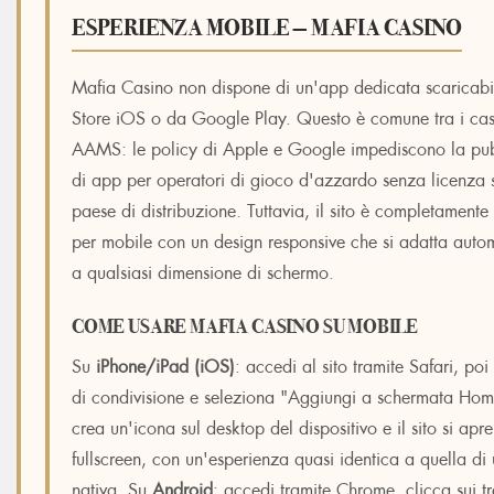
ESPERIENZA MOBILE — MAFIA CASINO
Mafia Casino non dispone di un'app dedicata scaricabi
Store iOS o da Google Play. Questo è comune tra i ca
AAMS: le policy di Apple e Google impediscono la pu
di app per operatori di gioco d'azzardo senza licenza s
paese di distribuzione. Tuttavia, il sito è completamente
per mobile con un design responsive che si adatta aut
a qualsiasi dimensione di schermo.
COME USARE MAFIA CASINO SU MOBILE
Su
iPhone/iPad (iOS)
: accedi al sito tramite Safari, poi
di condivisione e seleziona "Aggiungi a schermata Ho
crea un'icona sul desktop del dispositivo e il sito si apr
fullscreen, con un'esperienza quasi identica a quella di
nativa. Su
Android
: accedi tramite Chrome, clicca sui tr