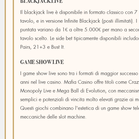
BLACKJACK LIVE
Il blackjack live è disponibile in formato classico con 7 
tavolo, e in versione Infinite Blackjack (posti illimitati). I 
puntata variano da 1€ a oltre 5.000€ per mano a seco
tavolo scelto. Le side bet tipicamente disponibili includo
Pairs, 21+3 e Bust It.
GAME SHOW LIVE
I game show live sono tra i formati di maggior successo 
anni nel live casino. Mafia Casino offre titoli come Cra
Monopoly Live e Mega Ball di Evolution, con meccanism
semplici e potenziali di vincita molto elevati grazie ai mo
Questi giochi combinano l'estetica di un game show tele
meccaniche delle slot machine.