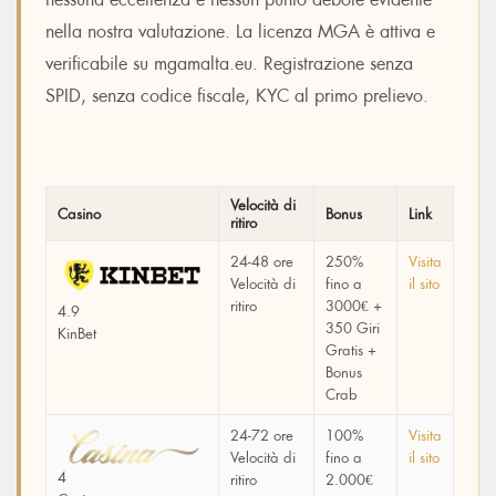
nella nostra valutazione. La licenza MGA è attiva e
verificabile su mgamalta.eu. Registrazione senza
SPID, senza codice fiscale, KYC al primo prelievo.
Velocità di
Casino
Bonus
Link
ritiro
24-48 ore
250%
Visita
Velocità di
fino a
il sito
ritiro
3000€ +
4.9
350 Giri
KinBet
Gratis +
Bonus
Crab
24-72 ore
100%
Visita
Velocità di
fino a
il sito
4
ritiro
2.000€