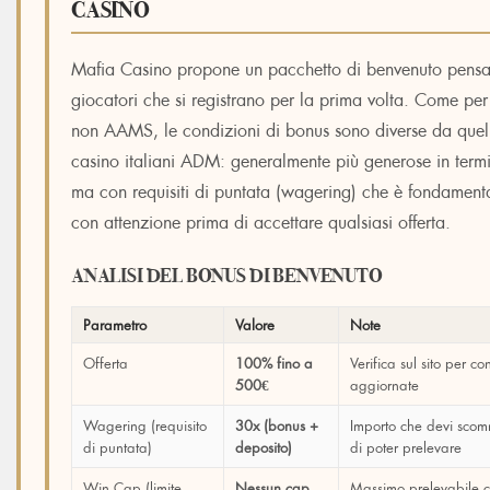
CASINO
Mafia Casino propone un pacchetto di benvenuto pensat
giocatori che si registrano per la prima volta. Come per t
non AAMS, le condizioni di bonus sono diverse da quell
casino italiani ADM: generalmente più generose in termi
ma con requisiti di puntata (wagering) che è fondament
con attenzione prima di accettare qualsiasi offerta.
ANALISI DEL BONUS DI BENVENUTO
Parametro
Valore
Note
Offerta
100% fino a
Verifica sul sito per co
500€
aggiornate
Wagering (requisito
30x (bonus +
Importo che devi scom
di puntata)
deposito)
di poter prelevare
Win Cap (limite
Nessun cap
Massimo prelevabile co