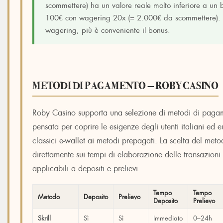
scommettere) ha un valore reale molto inferiore a un
100€ con wagering 20x (= 2.000€ da scommettere). 
wagering, più è conveniente il bonus.
METODI DI PAGAMENTO — ROBY CASINO
Roby Casino supporta una selezione di metodi di paga
pensata per coprire le esigenze degli utenti italiani ed e
classici e-wallet ai metodi prepagati. La scelta del meto
direttamente sui tempi di elaborazione delle transazioni e
applicabili a depositi e prelievi.
Tempo
Tempo
Metodo
Deposito
Prelievo
Deposito
Prelievo
Skrill
Sì
Sì
Immediato
0–24h