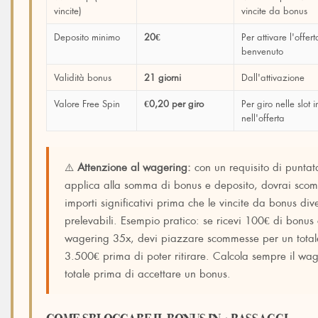
vincite)
vincite da bonus
Deposito minimo
20€
Per attivare l'offert
benvenuto
Validità bonus
21 giorni
Dall'attivazione
Valore Free Spin
€0,20 per giro
Per giro nelle slot 
nell'offerta
⚠️
Attenzione al wagering:
con un requisito di puntat
applica alla somma di bonus e deposito, dovrai scom
importi significativi prima che le vincite da bonus div
prelevabili. Esempio pratico: se ricevi 100€ di bonus
wagering 35x, devi piazzare scommesse per un total
3.500€ prima di poter ritirare. Calcola sempre il wa
totale prima di accettare un bonus.