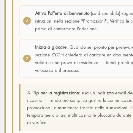
Attiva l'offerta di benvenuto
(se disponibile) segu
istruzioni nella sezione "Promozioni". Verifica le 
prima di confermare l'adesione.
Inizia a giocare
. Quando sei pronto per prelevare
sezione KYC ti chiederà di caricare un documento
valido e una prova di residenza — tienili pronti 
velocizzare il processo.
💡
Tip per la registrazione:
usa un indirizzo email de
i casino — rende più semplice gestire le comunicazio
promozionali e mantenere traccia delle transazioni. E
temporanee o alias: molti casino le bloccano durante 
di verifica.