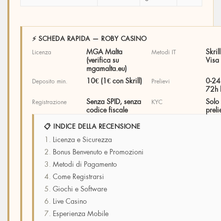
⚡ SCHEDA RAPIDA — ROBY CASINO
MGA Malta
Skrill
Licenza
Metodi IT
(verifica su
Visa 
mgamalta.eu)
10€ (1€ con Skrill)
0-24h
Deposito min.
Prelievi
72h 
Senza SPID, senza
Solo
Registrazione
KYC
codice fiscale
preli
📋 INDICE DELLA RECENSIONE
Licenza e Sicurezza
Bonus Benvenuto e Promozioni
Metodi di Pagamento
Come Registrarsi
Giochi e Software
Live Casino
Esperienza Mobile