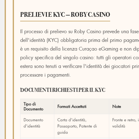
PRELIEVI E KYC — ROBY CASINO
Il processo di prelievo su Roby Casino prevede una fase 
dell'identità (KYC) obbligatoria prima del primo paga
è un requisito della licenza Curaçao eGaming e non di
policy specifica del singolo casino: tutti gli operatori c
estera sono tenuti a verificare l'identità dei giocatori pr
processare i pagamenti.
DOCUMENTI RICHIESTI PER IL KYC
Tipo di
Formati Accettati
Note
Documento
Documento
Carta d'identità,
Fronte e retro, 
d'identità
Passaporto, Patente di
validità
guida