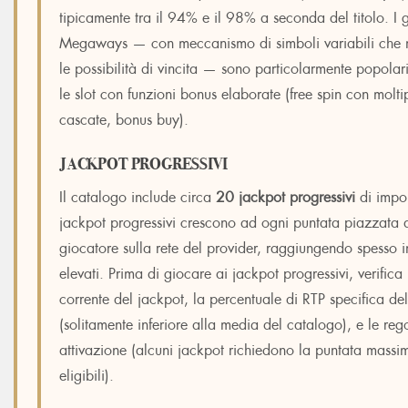
tipicamente tra il 94% e il 98% a seconda del titolo. I 
Megaways — con meccanismo di simboli variabili che m
le possibilità di vincita — sono particolarmente popolar
le slot con funzioni bonus elaborate (free spin con moltip
cascate, bonus buy).
JACKPOT PROGRESSIVI
Il catalogo include circa
20 jackpot progressivi
di import
jackpot progressivi crescono ad ogni puntata piazzata 
giocatore sulla rete del provider, raggiungendo spesso 
elevati. Prima di giocare ai jackpot progressivi, verifica 
corrente del jackpot, la percentuale di RTP specifica de
(solitamente inferiore alla media del catalogo), e le reg
attivazione (alcuni jackpot richiedono la puntata massi
eligibili).