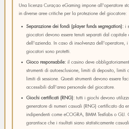
Una licenza Curaçao eGaming impone all'operatore sta
in diverse aree critiche per la protezione del giocatore:
Separazione dei fondi (player funds segregation):
i 
giocatori devono essere tenuti separati dal capitale
dell'azienda. In caso di insolvenza dell'operatore, i
giocatori sono protetti.
Gioco responsabile:
il casino deve obbligatoriamente
strumenti di autoesclusione, limiti di deposito, limiti 
limiti di sessione. Questi strumenti devono essere fac
accessibili dall'area personale del giocatore.
Giochi certificati (RNG):
tutti i giochi devono utilizz
generatore di numeri casuali (RNG) certificato da en
indipendenti come eCOGRA, BMM Testlabs o GLI. 
garantisce che i risultati siano statisticamente casual