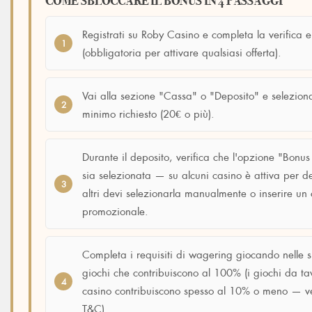
COME SBLOCCARE IL BONUS IN 4 PASSAGGI
Registrati su Roby Casino e completa la verifica 
(obbligatoria per attivare qualsiasi offerta).
Vai alla sezione "Cassa" o "Deposito" e seleziona
minimo richiesto (20€ o più).
Durante il deposito, verifica che l'opzione "Bonu
sia selezionata — su alcuni casino è attiva per de
altri devi selezionarla manualmente o inserire un
promozionale.
Completa i requisiti di wagering giocando nelle sl
giochi che contribuiscono al 100% (i giochi da tavo
casino contribuiscono spesso al 10% o meno — ve
T&C).