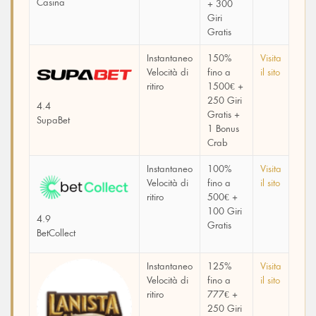
Casina
+ 300
Giri
Gratis
Instantaneo
150%
Visita
Velocità di
fino a
il sito
ritiro
1500€ +
250 Giri
4.4
Gratis +
SupaBet
1 Bonus
Crab
Instantaneo
100%
Visita
Velocità di
fino a
il sito
ritiro
500€ +
100 Giri
4.9
Gratis
BetCollect
Instantaneo
125%
Visita
Velocità di
fino a
il sito
ritiro
777€ +
250 Giri