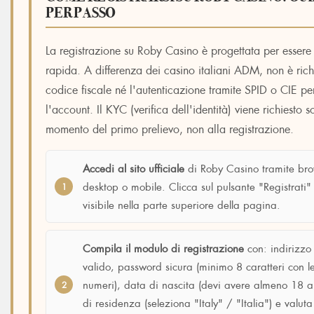
PER PASSO
La registrazione su Roby Casino è progettata per essere
rapida. A differenza dei casino italiani ADM, non è richi
codice fiscale né l'autenticazione tramite SPID o CIE pe
l'account. Il KYC (verifica dell'identità) viene richiesto s
momento del primo prelievo, non alla registrazione.
Accedi al sito ufficiale
di Roby Casino tramite br
desktop o mobile. Clicca sul pulsante "Registrati" o
visibile nella parte superiore della pagina.
Compila il modulo di registrazione
con: indirizzo
valido, password sicura (minimo 8 caratteri con le
numeri), data di nascita (devi avere almeno 18 a
di residenza (seleziona "Italy" / "Italia") e valuta