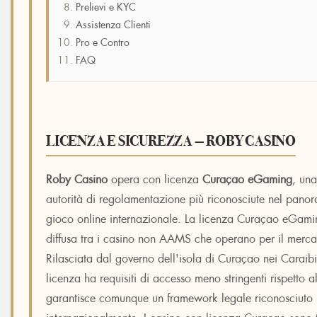
Prelievi e KYC
Assistenza Clienti
Pro e Contro
FAQ
LICENZA E SICUREZZA — ROBY CASINO
Roby Casino
opera con licenza
Curaçao eGaming
, una
autorità di regolamentazione più riconosciute nel pano
gioco online internazionale. La licenza Curaçao eGami
diffusa tra i casino non AAMS che operano per il merc
Rilasciata dal governo dell'isola di Curaçao nei Caraibi
licenza ha requisiti di accesso meno stringenti rispetto
garantisce comunque un framework legale riconosciuto