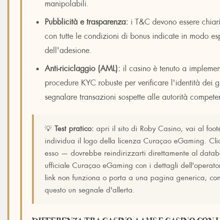
manipolabili.
Pubblicità e trasparenza:
i T&C devono essere chiari 
con tutte le condizioni di bonus indicate in modo es
dell'adesione.
Anti-riciclaggio (AML):
il casino è tenuto a implemen
procedure KYC robuste per verificare l'identità dei g
segnalare transazioni sospette alle autorità competen
💡
Test pratico:
apri il sito di Roby Casino, vai al foot
individua il logo della licenza Curaçao eGaming. Cli
esso — dovrebbe reindirizzarti direttamente al data
ufficiale Curaçao eGaming con i dettagli dell'operator
link non funziona o porta a una pagina generica, co
questo un segnale d'allerta.