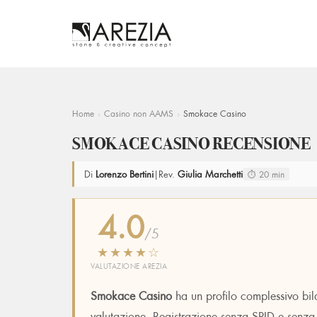
Home
Casino non AAMS
Smokace Casino
SMOKACE CASINO RECENSIONE
Di
Lorenzo Bertini
|
Rev.
Giulia Marchetti
⏱ 20 min
4.0
/5
★★★★☆
VALUTAZIONE AREZIA
Smokace Casino
ha un profilo complessivo bil
valutazione. Registrazione senza SPID e senza 