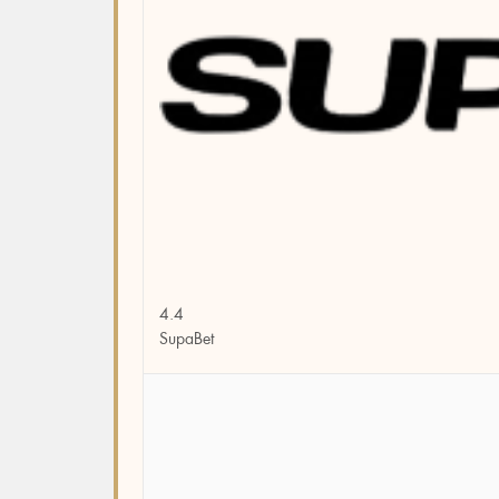
4.4
SupaBet