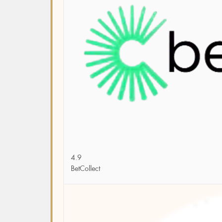
4.9
BetCollect