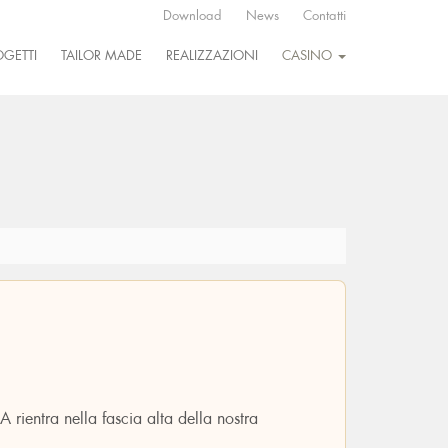
Download
News
Contatti
OGETTI
TAILOR MADE
REALIZZAZIONI
CASINO
rientra nella fascia alta della nostra