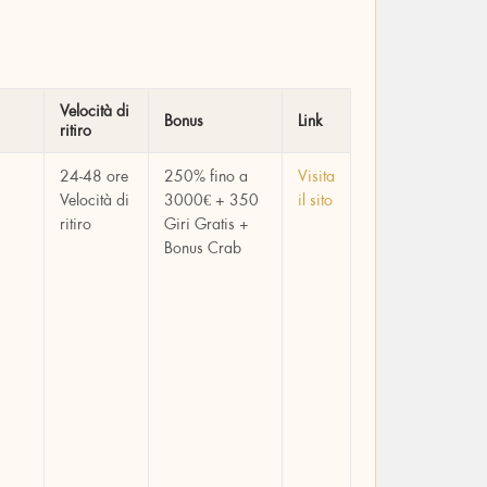
Velocità di
Bonus
Link
ritiro
24-48 ore
250% fino a
Visita
Velocità di
3000€ + 350
il sito
ritiro
Giri Gratis +
Bonus Crab