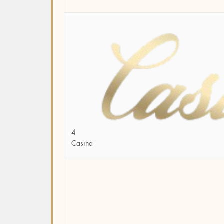
4
Casina