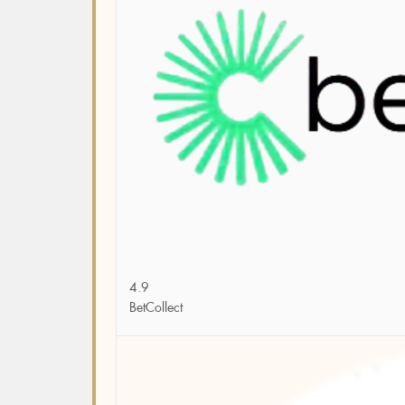
4.9
BetCollect