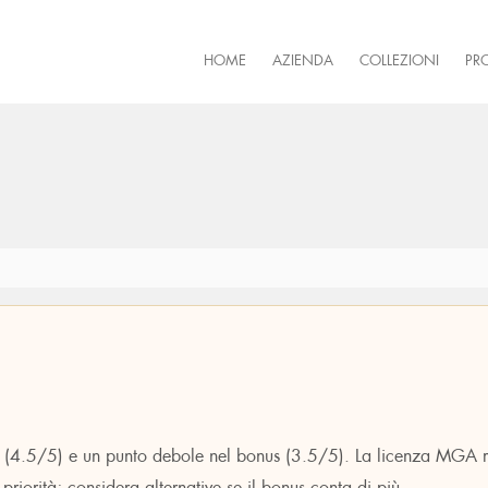
HOME
AZIENDA
COLLEZIONI
PR
 (4.5/5) e un punto debole nel bonus (3.5/5). La licenza MGA rie
priorità; considera alternative se il bonus conta di più.