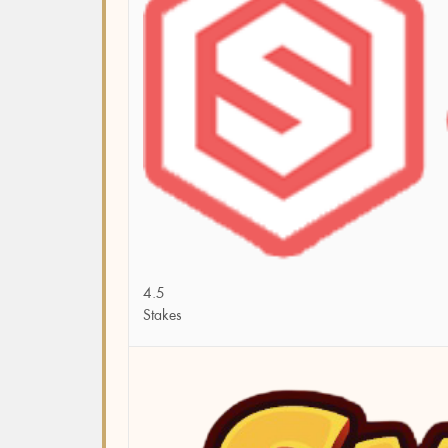
4.5
Stakes