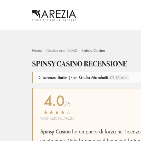
Home
Casino non AAMS
Spinsy Casino
SPINSY CASINO RECENSIONE
Di
Lorenzo Bertini
|
Rev.
Giulia Marchetti
⏱ 15 min
4.0
/5
★★★★☆
VALUTAZIONE AREZIA
Spinsy Casino
ha un punto di forza nel licenza
valutazione. Vale la pena se il licenza è la tua 